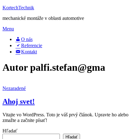
Prejsť
KortechTechnik
na
mechanické montáže v oblasti automotive
obsah
Menu
O nás
Referencie
Kontakt
Autor
palfi.stefan@gma
Nezaradené
Ahoj svet!
Vitajte vo WordPress. Toto je váš prvý článok. Upravte ho alebo
zmažte a začnite písať!
Hľadať
Hľadať