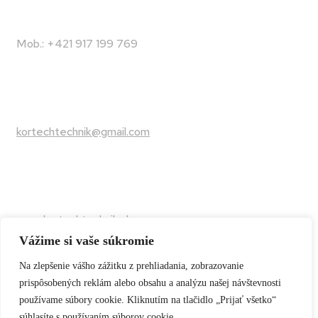
Mob.: +421 917 199 769
kortechtechnik@gmail.com
www.kortechtechnik.sk
Vážime si vaše súkromie
Na zlepšenie vášho zážitku z prehliadania, zobrazovanie
prispôsobených reklám alebo obsahu a analýzu našej návštevnosti
používame súbory cookie. Kliknutím na tlačidlo „Prijať všetko“
súhlasíte s používaním súborov cookie.