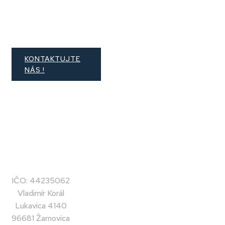
NEVÁHAJTE
OBRÁTIŤ…
KONTAKTUJTE
NÁS !
Kontakt
IČO: 44235062
Vladimír Korál
Lukavica 4140
96681 Žarnovica