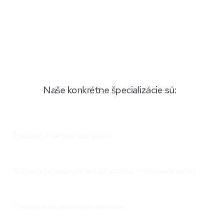
Rakúsku a vo Francúzsku.
Taktiež sa zaoberáme
zámočníckymi prácami podľa
priania zákazníka.
Naše konkrétne špecializácie sú:
Zváracie a zámočnícke práce
Rozvody potrebných médií (vzduch + chladiaca voda)
Pneumatické zapojenie zariadení